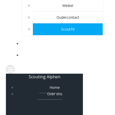
Winkel
Oudercontact
ScoutFit
VERHUUR
CONTACT
Scouting Alphen
Home
Over ons