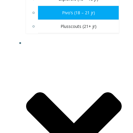
Pivo’s (18 – 21 jr)
Plusscouts (21+ jr)
DOE MEE!